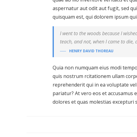
aspernatur aut odit aut fugit, sed 
quisquam est, qui dolorem ipsum quia 
I went to the woods because I wished t
teach, and not, when I came to die, d
HENRY DAVID THOREAU
Quia non numquam eius modi tempora
quis nostrum rcitationem ullam corpo
reprehenderit qui in ea voluptate vel
pariatur? At vero eos et accusamus e
dolores et quas molestias excepturi s