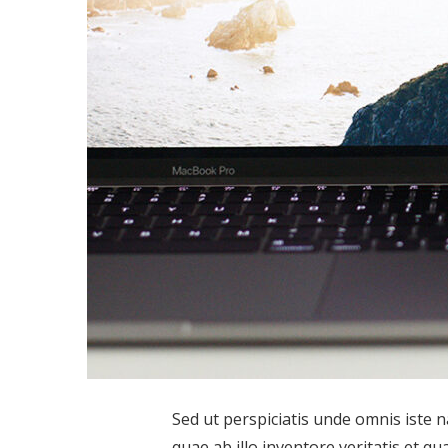
Sed ut perspiciatis unde omnis iste
quae ab illo inventore veritatis et q