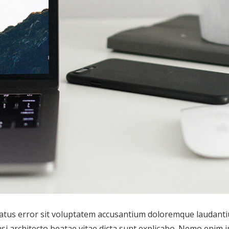
 natus error sit voluptatem accusantium doloremque laudant
uasi architecto beatae vitae dicta sunt explicabo. Nemo enim 