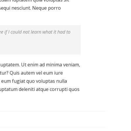
 sequi nesciunt. Neque porro
ee if I could not learn what it had to
luptatem. Ut enim ad minima veniam,
atur? Quis autem vel eum iure
m eum fugiat quo voluptas nulla
luptatum deleniti atque corrupti quos