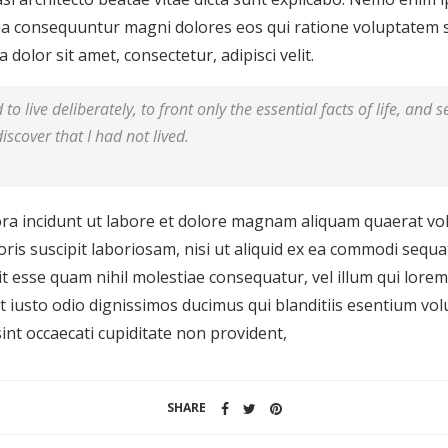
quia consequuntur magni dolores eos qui ratione voluptatem
dolor sit amet, consectetur, adipisci velit.
o live deliberately, to front only the essential facts of life, and s
iscover that I had not lived.
 incidunt ut labore et dolore magnam aliquam quaerat vo
ris suscipit laboriosam, nisi ut aliquid ex ea commodi sequ
it esse quam nihil molestiae consequatur, vel illum qui lore
t iusto odio dignissimos ducimus qui blanditiis esentium vo
int occaecati cupiditate non provident,
SHARE