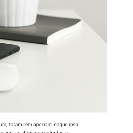
ium, totam rem aperiam, eaque ipsa
ipsam luptatem quia voluptas sit